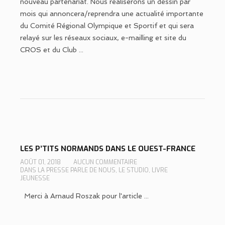
nouveau partenariat. Nous réaliserons un dessin par
mois qui annoncera/reprendra une actualité importante
du Comité Régional Olympique et Sportif et qui sera
relayé sur les réseaux sociaux, e-mailling et site du
CROS et du Club ...
LES P’TITS NORMANDS DANS LE OUEST-FRANCE
AOÛT 01, 2018
AUCUN COMMENTAIRE
DANS
LA PRESSE PARLE DE NOUS
,
LE STUDIO
,
LIVRE
JEUNESSE
Merci à Arnaud Roszak pour l'article ...