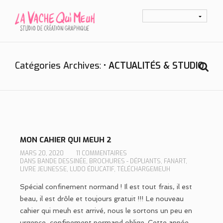
Catégories Archives
• ACTUALITÉS & STUDIO
MON CAHIER QUI MEUH 2
MARS 20, 2020
11 COMMENTAIRES
DANS
BANDE DESSINÉE
,
BROCHURES - DÉPLIANTS
,
FANART
,
LIVRE JEUNESSE
,
LUDO ÉDUCATIF
,
TÉLÉCHARGEMEUH
Spécial confinement normand ! Il est tout frais, il est
beau, il est drôle et toujours gratuit !!! Le nouveau
cahier qui meuh est arrivé, nous le sortons un peu en
urgence, confinement normand oblige. Cette année