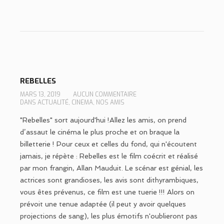
REBELLES
MARS 13, 2019
AUCUN COMMENTAIRE
DANS
ACTUALITÉ
,
CINEMA
,
NOS AMIS
"Rebelles" sort aujourd'hui !Allez les amis, on prend
d’assaut le cinéma le plus proche et on braque la
billetterie ! Pour ceux et celles du fond, qui n'écoutent
jamais, je répète : Rebelles est le film coécrit et réalisé
par mon frangin, Allan Mauduit. Le scénar est génial, les
actrices sont grandioses, les avis sont dithyrambiques,
vous êtes prévenus, ce film est une tuerie !!! Alors on
prévoit une tenue adaptée (il peut y avoir quelques
projections de sang), les plus émotifs n'oublieront pas