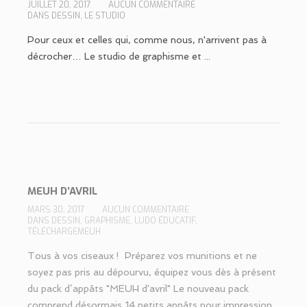
JUILLET 20, 2017
AUCUN COMMENTAIRE
DANS
DESSIN
,
LE STUDIO
Pour ceux et celles qui, comme nous, n'arrivent pas à
décrocher… Le studio de graphisme et ...
MEUH D’AVRIL
MARS 30, 2017
AUCUN COMMENTAIRE
DANS
DESSIN
,
GRAPHISME
,
LUDO ÉDUCATIF
,
TÉLÉCHARGEMEUH
Tous à vos ciseaux ! Préparez vos munitions et ne
soyez pas pris au dépourvu, équipez vous dès à présent
du pack d’appâts "MEUH d'avril" Le nouveau pack
comprend désormais 14 petits appâts pour impression