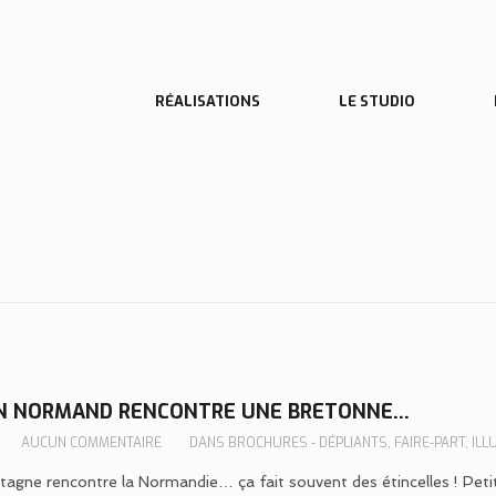
N NORMAND RENCONTRE UNE BRETONNE…
AUCUN COMMENTAIRE
DANS
BROCHURES - DÉPLIANTS
,
FAIRE-PART
,
ILL
tagne rencontre la Normandie… ça fait souvent des étincelles ! Peti