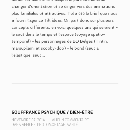
changer d'orientation et se diriger vers des animations
plus familiales et attractives. Tel a été le brief que nous
a fourni l'agence Tilt ideas. On part donc sur plusieurs
concepts différents, en voici quelques uns qui seraient -
le saut dans le temps et l'espace (voyage spatio-
temporel) - les personnages de BD Belges (Tintin,
marsupilami et scooby-doo) - le bond (saut a
l'élastique, saut ...
SOUFFRANCE PSYCHIQUE / BIEN-ÊTRE
NOVEMBRE 07, 2014
AUCUN COMMENTAIRE
DANS
AFFICHE
,
PHOTOMONTAGE
,
SANTÉ