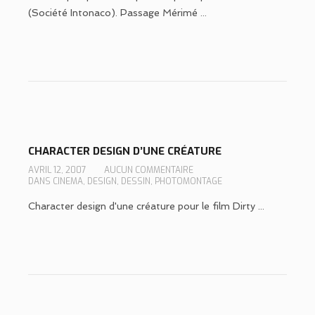
(Société Intonaco). Passage Mérimé ...
CHARACTER DESIGN D’UNE CRÉATURE
AVRIL 12, 2007
AUCUN COMMENTAIRE
DANS
CINEMA
,
DESIGN
,
DESSIN
,
PHOTOMONTAGE
Character design d'une créature pour le film Dirty ...