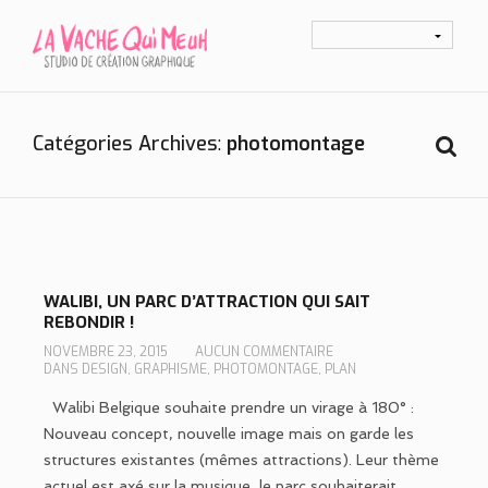
Catégories Archives
photomontage
WALIBI, UN PARC D’ATTRACTION QUI SAIT
REBONDIR !
NOVEMBRE 23, 2015
AUCUN COMMENTAIRE
DANS
DESIGN
,
GRAPHISME
,
PHOTOMONTAGE
,
PLAN
Walibi Belgique souhaite prendre un virage à 180° :
Nouveau concept, nouvelle image mais on garde les
structures existantes (mêmes attractions). Leur thème
actuel est axé sur la musique, le parc souhaiterait