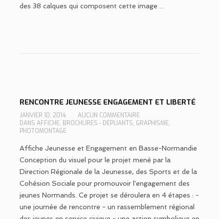
des 38 calques qui composent cette image ...
RENCONTRE JEUNESSE ENGAGEMENT ET LIBERTÉ
JANVIER 10, 2014
AUCUN COMMENTAIRE
DANS
AFFICHE
,
BROCHURES - DÉPLIANTS
,
GRAPHISME
,
PHOTOMONTAGE
Affiche Jeunesse et Engagement en Basse-Normandie
Conception du visuel pour le projet mené par la
Direction Régionale de la Jeunesse, des Sports et de la
Cohésion Sociale pour promouvoir l'engagement des
jeunes Normands. Ce projet se déroulera en 4 étapes : -
une journée de rencontre - un rassemblement régional
des jeunes en service civique - une action symbolique en