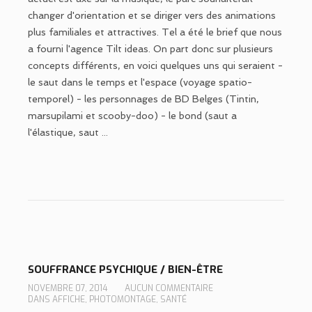
changer d'orientation et se diriger vers des animations
plus familiales et attractives. Tel a été le brief que nous
a fourni l'agence Tilt ideas. On part donc sur plusieurs
concepts différents, en voici quelques uns qui seraient -
le saut dans le temps et l'espace (voyage spatio-
temporel) - les personnages de BD Belges (Tintin,
marsupilami et scooby-doo) - le bond (saut a
l'élastique, saut ...
SOUFFRANCE PSYCHIQUE / BIEN-ÊTRE
NOVEMBRE 07, 2014
AUCUN COMMENTAIRE
DANS
AFFICHE
,
PHOTOMONTAGE
,
SANTÉ