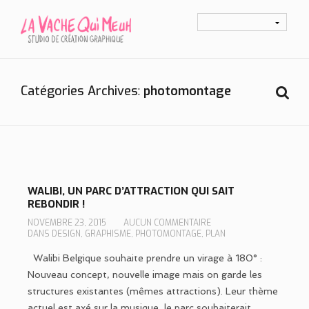
Catégories Archives
photomontage
WALIBI, UN PARC D’ATTRACTION QUI SAIT
REBONDIR !
NOVEMBRE 23, 2015
AUCUN COMMENTAIRE
DANS
DESIGN
,
GRAPHISME
,
PHOTOMONTAGE
,
PLAN
Walibi Belgique souhaite prendre un virage à 180° :
Nouveau concept, nouvelle image mais on garde les
structures existantes (mêmes attractions). Leur thème
actuel est axé sur la musique, le parc souhaiterait