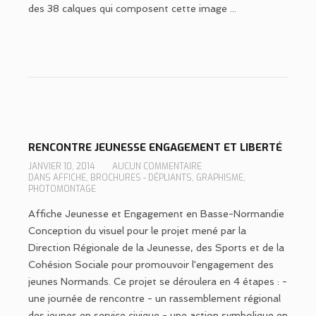
des 38 calques qui composent cette image ...
RENCONTRE JEUNESSE ENGAGEMENT ET LIBERTÉ
JANVIER 10, 2014
AUCUN COMMENTAIRE
DANS
AFFICHE
,
BROCHURES - DÉPLIANTS
,
GRAPHISME
,
PHOTOMONTAGE
Affiche Jeunesse et Engagement en Basse-Normandie
Conception du visuel pour le projet mené par la
Direction Régionale de la Jeunesse, des Sports et de la
Cohésion Sociale pour promouvoir l'engagement des
jeunes Normands. Ce projet se déroulera en 4 étapes : -
une journée de rencontre - un rassemblement régional
des jeunes en service civique - une action symbolique en