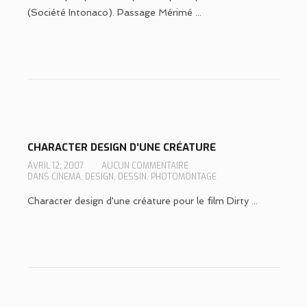
(Société Intonaco). Passage Mérimé ...
CHARACTER DESIGN D’UNE CRÉATURE
AVRIL 12, 2007
AUCUN COMMENTAIRE
DANS
CINEMA
,
DESIGN
,
DESSIN
,
PHOTOMONTAGE
Character design d'une créature pour le film Dirty ...