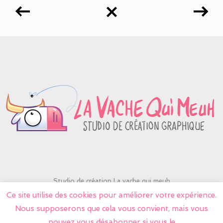
Studio de création La vache qui meuh
contactlavache@yahoo.fr
Ce site utilise des cookies pour améliorer votre expérience.
06 75 13 47 08
Nous supposerons que cela vous convient, mais vous
© Tous droits réservés 2026 La vache qui meuh
pouvez vous désabonner si vous le