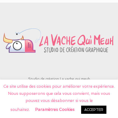
Studio de création La vache qui meuh
contactlavache@yahoo.fr
Ce site utilise des cookies pour améliorer votre expérience.
06 75 13 47 08
Nous supposerons que cela vous convient, mais vous
© Tous droits réservés 2026 La vache qui meuh
pouvez vous désabonner si vous le
Mentions légales
-
CGV
souhaitez.
Paramètres Cookies
ACCEPTER