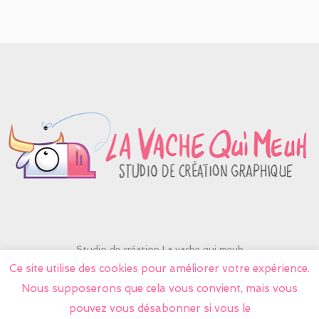
Studio de création La vache qui meuh
contactlavache@yahoo.fr
Ce site utilise des cookies pour améliorer votre expérience.
06 75 13 47 08
Nous supposerons que cela vous convient, mais vous
© Tous droits réservés 2026 La vache qui meuh
pouvez vous désabonner si vous le
Mentions légales
-
CGV