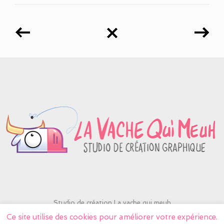
Studio de création La vache qui meuh
contactlavache@yahoo.fr
Ce site utilise des cookies pour améliorer votre expérience.