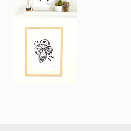
AFFICHES
15,00
€
TECKEL NICKEL-
LINOGRAVURE – TIRAGE
LIMITÉ
AFFICHES
15,00
€