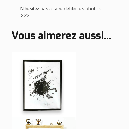
N’hésitez pas à faire défiler les photos
>>>
Vous aimerez aussi...
~
~
~
CRAP ! – LINOGRAVURE –
TIRAGE LIMITÉ
AFFICHES
15,00
€