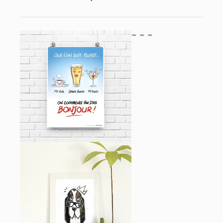
15,00
€
~
~
~
DITES BONJOUR !
AFFICHES
6,95
€
SA MAJESTÉ BASSET
HOUND – LINOGRAVURE –
TIRAGE LIMITÉ