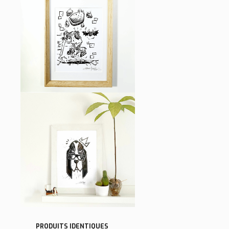
HEROQUEST FAN ART –
SKRÜNSH LE BARBARE –
LINOGRAVURE – TIRAGE
LIMITÉ
AFFICHES
15,00
€
SA MAJESTÉ BASSET
HOUND – LINOGRAVURE –
TIRAGE LIMITÉ
AFFICHES
PRODUITS IDENTIQUES