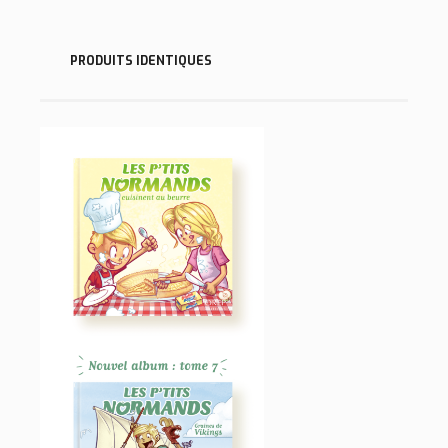
PRODUITS IDENTIQUES
~
~
~
2 – LES P’TITS
NORMANDS CUISINENT
AU BEURRE
LIVRES JEUNESSE
5,95
€
7 – LES P’TITS