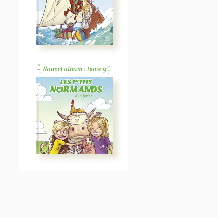
NORMANDS – GRAINES
DE VIKINGS
LIVRES JEUNESSE
5,95
€
9 – LES P’TITS
NORMANDS À LA FERME
LIVRES JEUNESSE
6,95
€