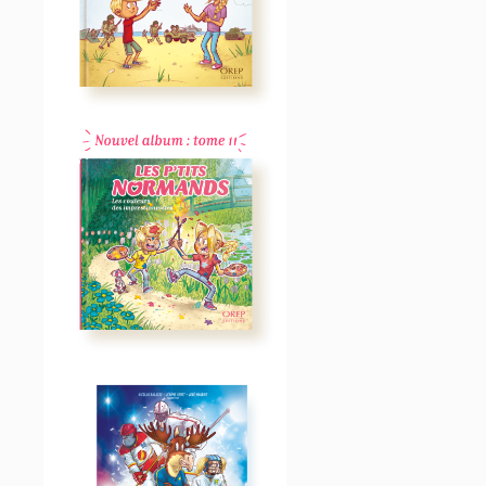
NORMANDS – LE
DÉBARQUEMENT
LIVRES JEUNESSE
5,95
€
•11 – LES P’TITS
NORMANDS – LES
COULEURS DES
IMPRESSIONNISTES
LIVRES JEUNESSE
6,95
€
LES P’TITS CRACKS DU