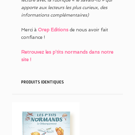
lecture avec la rubrique « le savais-tu » qui
apporte aux lecteurs les plus curieux, des
informations complémentaires)
Merci à
Orep
Editions
de nous avoir fait
confiance !
Retrouvez les p’tits normands dans notre
site !
PRODUITS IDENTIQUES
~
~
~
4 – LES P’TITS