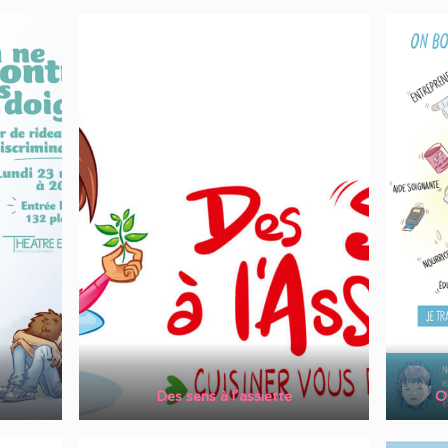
Des sens à l’assiett
e
O